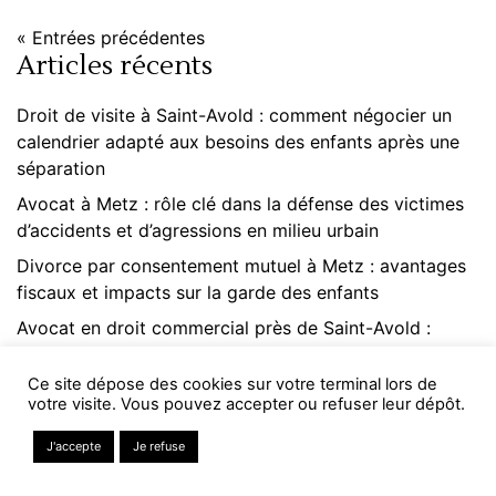
« Entrées précédentes
Articles récents
Droit de visite à Saint-Avold : comment négocier un
calendrier adapté aux besoins des enfants après une
séparation
Avocat à Metz : rôle clé dans la défense des victimes
d’accidents et d’agressions en milieu urbain
Divorce par consentement mutuel à Metz : avantages
fiscaux et impacts sur la garde des enfants
Avocat en droit commercial près de Saint-Avold :
stratégies pour sécuriser vos contrats d’entreprise
Ce site dépose des cookies sur votre terminal lors de
Cabinet d’avocat près de Saint-Avold : les services
votre visite. Vous pouvez accepter ou refuser leur dépôt.
essentiels pour résoudre vos litiges quotidiens
En savoir plus
J'accepte
Je refuse
NOUS APPELER