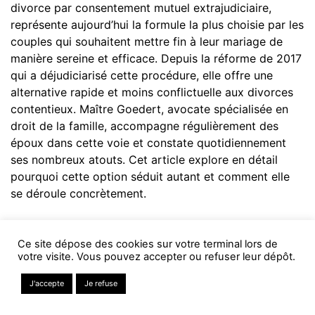
divorce par consentement mutuel extrajudiciaire,
représente aujourd’hui la formule la plus choisie par les
couples qui souhaitent mettre fin à leur mariage de
manière sereine et efficace. Depuis la réforme de 2017
qui a déjudiciarisé cette procédure, elle offre une
alternative rapide et moins conflictuelle aux divorces
contentieux. Maître Goedert, avocate spécialisée en
droit de la famille, accompagne régulièrement des
époux dans cette voie et constate quotidiennement
ses nombreux atouts. Cet article explore en détail
pourquoi cette option séduit autant et comment elle
se déroule concrètement.
Une procédure simplifiée, sans passage devant un
juge
Ce site dépose des cookies sur votre terminal lors de
votre visite. Vous pouvez accepter ou refuser leur dépôt.
Contrairement aux autres types de divorce, le
divorce
à l’amiable
ne nécessite plus l’intervention d’un juge
En savoir plus
J'accepte
Je refuse
NOUS APPELER
aux affaires familiales. Les deux époux, chacun assisté